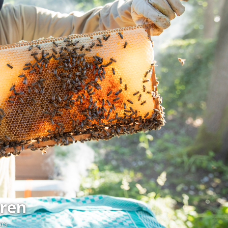
ren
rs