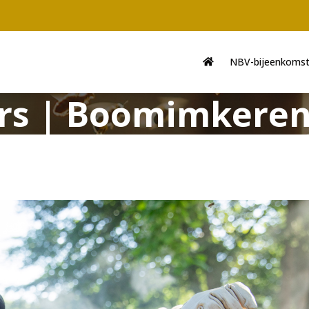
Main
navigation
NBV-bijeenkoms
rs | Boomimkere