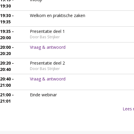
19:30
19:30 -
Welkom en praktische zaken
19:35
19:35 -
Presentatie deel 1
Door Bas Strijker
20:00
20:00 -
Vraag & antwoord
20:20
20:20 -
Presentatie deel 2
Door Bas Strijker
20:40
20:40 -
Vraag & antwoord
21:00
21:00 -
Einde webinar
21:01
Lees 