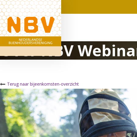
Over NBV Webina
Terug naar bijeenkomsten-overzicht