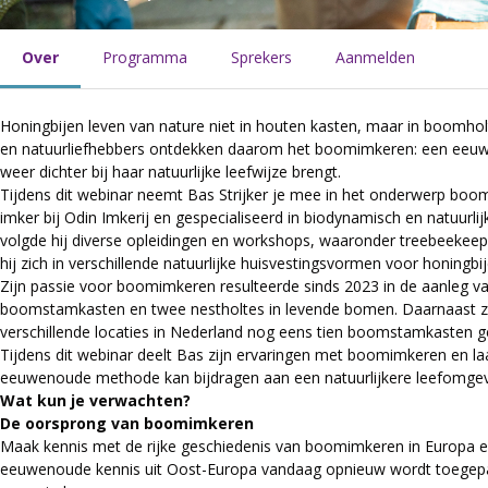
Over
Programma
Sprekers
Aanmelden
Honingbijen leven van nature niet in houten kasten, maar in boomho
en natuurliefhebbers ontdekken daarom het boomimkeren: een eeuwen
weer dichter bij haar natuurlijke leefwijze brengt.
Tijdens dit webinar neemt Bas Strijker je mee in het onderwerp boom
imker bij Odin Imkerij en gespecialiseerd in biodynamisch en natuurli
volgde hij diverse opleidingen en workshops, waaronder treebeekeepi
hij zich in verschillende natuurlijke huisvestingsvormen voor honingbij
Zijn passie voor boomimkeren resulteerde sinds 2023 in de aanleg va
boomstamkasten en twee nestholtes in levende bomen. Daarnaast zij
verschillende locaties in Nederland nog eens tien boomstamkasten ge
Tijdens dit webinar deelt Bas zijn ervaringen met boomimkeren en laa
eeuwenoude methode kan bijdragen aan een natuurlijkere leefomgev
Wat kun je verwachten?
De oorsprong van boomimkeren
Maak kennis met de rijke geschiedenis van boomimkeren in Europa 
eeuwenoude kennis uit Oost-Europa vandaag opnieuw wordt toegep