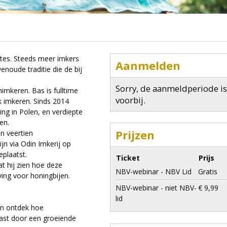
ltes. Steeds meer imkers
Aanmelden
oude traditie die de bij
Sorry, de aanmeldperiode is
imkeren. Bas is fulltime
voorbij.
jk imkeren. Sinds 2014
ng in Polen, en verdiepte
en.
Prijzen
n veertien
n via Odin Imkerij op
plaatst.
Ticket
Prijs
t hij zien hoe deze
NBV-webinar - NBV Lid
Gratis
ing voor honingbijen.
NBV-webinar - niet NBV-
€ 9,99
lid
en ontdek hoe
ast door een groeiende