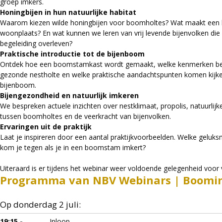
groep imkers.
Honingbijen in hun natuurlijke habitat
Waarom kiezen wilde honingbijen voor boomholtes? Wat maakt een
woonplaats? En wat kunnen we leren van vrij levende bijenvolken die
begeleiding overleven?
Praktische introductie tot de bijenboom
Ontdek hoe een boomstamkast wordt gemaakt, welke kenmerken bela
gezonde nestholte en welke praktische aandachtspunten komen kijken
bijenboom.
Bijengezondheid en natuurlijk imkeren
We bespreken actuele inzichten over nestklimaat, propolis, natuurlijke
tussen boomholtes en de veerkracht van bijenvolken.
Ervaringen uit de praktijk
Laat je inspireren door een aantal praktijkvoorbeelden. Welke gelu
kom je tegen als je in een boomstam imkert?
Uiteraard is er tijdens het webinar weer voldoende gelegenheid voo
Programma van NBV Webinars | Boomi
Op donderdag 2 juli:
19:15 -
Inloop