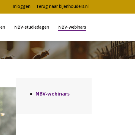
Meta
Inloggen
Terug naar bijenhouders.nl
navigation
ten
NBV-studiedagen
NBV-webinars
n
Aside
NBV-webinars
navigation