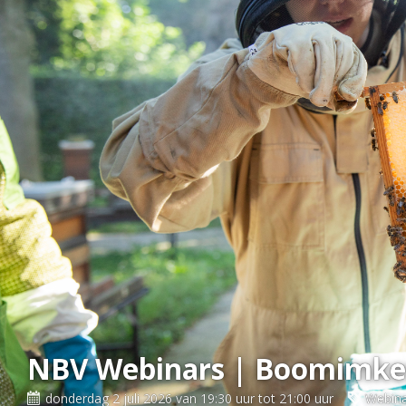
NBV Webinars | Boomimke
donderdag 2 juli 2026 van 19:30 uur tot 21:00 uur
Webina