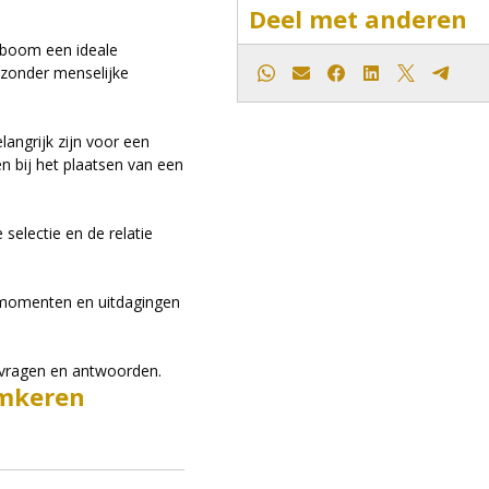
Deel met anderen
 boom een ideale
 zonder menselijke
Whatsapp
E-mail
Facebook
LinkedIn
X
Teleg
ngrijk zijn voor een
 bij het plaatsen van een
 selectie en de relatie
ksmomenten en uitdagingen
r vragen en antwoorden.
mkeren