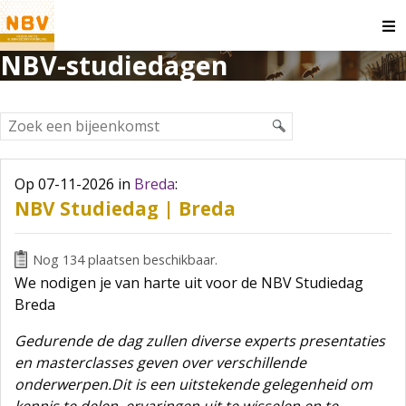
O
m
NBV-studiedagen
Op 07-11-2026
in
Breda
:
NBV Studiedag | Breda
Nog 134 plaatsen beschikbaar.
We nodigen je van harte uit voor de NBV Studiedag
Breda
Gedurende de dag zullen diverse experts presentaties
en masterclasses geven over verschillende
onderwerpen.Dit is een uitstekende gelegenheid om
kennis te delen, ervaringen uit te wisselen en te