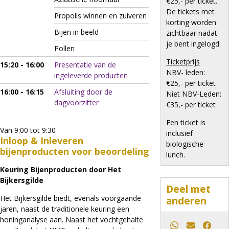
€25,- per ticket.
De tickets met
Propolis winnen en zuiveren
korting worden
Bijen in beeld
zichtbaar nadat
je bent ingelogd.
Pollen
Ticketprijs
15:20 - 16:00
Presentatie van de
NBV- leden:
ingeleverde producten
€25,- per ticket
16:00 - 16:15
Afsluiting door de
Niet NBV-Leden:
dagvoorzitter
€35,- per ticket
Een ticket is
Van 9:00 tot 9:30
inclusief
Inloop & Inleveren
biologische
bijenproducten voor beoordeling
lunch.
Keuring Bijenproducten door Het
Bijkersgilde
Deel met
Het Bijkersgilde biedt, evenals voorgaande
anderen
jaren, naast de traditionele keuring een
honinganalyse aan. Naast het vochtgehalte
Whatsapp
E-mail
Faceb