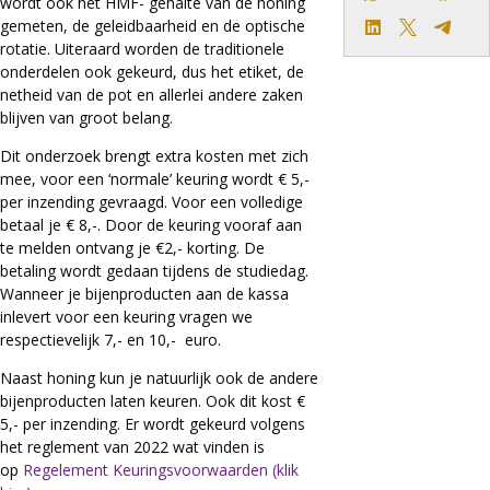
wordt ook het HMF- gehalte van de honing
gemeten, de geleidbaarheid en de optische
LinkedIn
X
Teleg
rotatie. Uiteraard worden de traditionele
onderdelen ook gekeurd, dus het etiket, de
netheid van de pot en allerlei andere zaken
blijven van groot belang.
Dit onderzoek brengt extra kosten met zich
mee, voor een ‘normale’ keuring wordt € 5,-
per inzending gevraagd. Voor een volledige
betaal je € 8,-. Door de keuring vooraf aan
te melden ontvang je €2,- korting. De
betaling wordt gedaan tijdens de studiedag.
Wanneer je bijenproducten aan de kassa
inlevert voor een keuring vragen we
respectievelijk 7,- en 10,- euro.
Naast honing kun je natuurlijk ook de andere
bijenproducten laten keuren. Ook dit kost €
5,- per inzending. Er wordt gekeurd volgens
het reglement van 2022 wat vinden is
op
Regelement Keuringsvoorwaarden (klik