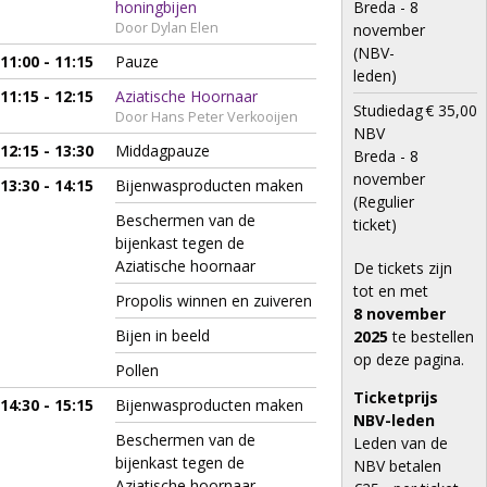
honingbijen
Breda - 8
Door Dylan Elen
november
(NBV-
11:00 - 11:15
Pauze
leden)
11:15 - 12:15
Aziatische Hoornaar
Studiedag
€ 35,00
Door Hans Peter Verkooijen
NBV
12:15 - 13:30
Middagpauze
Breda - 8
november
13:30 - 14:15
Bijenwasproducten maken
(Regulier
Beschermen van de
ticket)
bijenkast tegen de
Aziatische hoornaar
De tickets zijn
tot en met
Propolis winnen en zuiveren
8
november
Bijen in beeld
2025
te bestellen
op deze pagina.
Pollen
Ticketprijs
14:30 - 15:15
Bijenwasproducten maken
NBV-leden
Beschermen van de
Leden van de
bijenkast tegen de
NBV betalen
Aziatische hoornaar