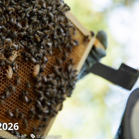
2026
ftland College
Studiedagen