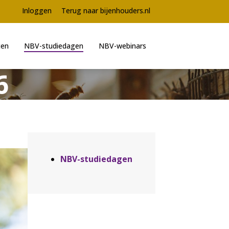
Meta
Inloggen
Terug naar bijenhouders.nl
navigation
ten
NBV-studiedagen
NBV-webinars
6
Aside
NBV-studiedagen
navigation