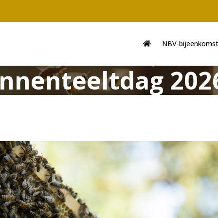
Main
navigation
NBV-bijeenkoms
nnenteeltdag 202