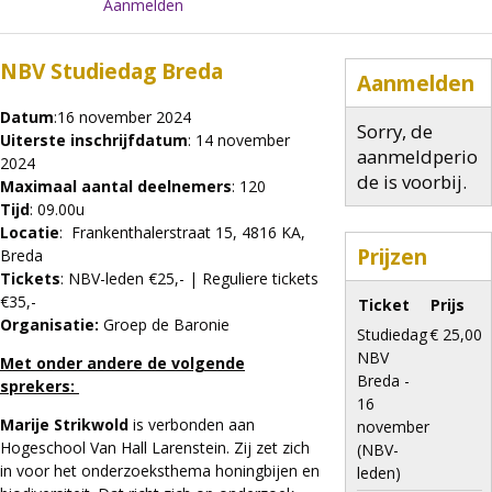
Aanmelden
NBV Studiedag Breda
Aanmelden
Datum
:16 november 2024
Sorry, de
Uiterste inschrijfdatum
: 14 november
aanmeldperio
2024
de is voorbij.
Maximaal aantal deelnemers
: 120
Tijd
: 09.00u
Locatie
: Frankenthalerstraat 15, 4816 KA,
Prijzen
Breda
Tickets
: NBV-leden €25,- | Reguliere tickets
€35,-
Ticket
Prijs
Organisatie:
Groep de Baronie
Studiedag
€ 25,00
NBV
Met onder andere de volgende
Breda -
sprekers:
16
Marije Strikwold
is verbonden aan
november
Hogeschool Van Hall Larenstein. Zij zet zich
(NBV-
in voor het onderzoeksthema honingbijen en
leden)