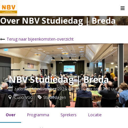
O
m
Over NBV Studiedag | Breda
Terug naar bijeenkomsten-overzicht
NBV Studiedag | Breda
zaterdag 16 november 2024 van 09:00 uur tot 17:00 uur
Curio VGG
Studiedagen
Over
Programma
Sprekers
Locatie