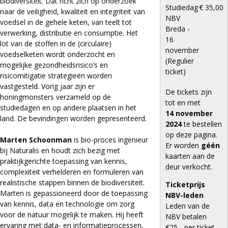
biodiversiteit. Dat richt zich op onderzoek
Studiedag
€ 35,00
naar de veiligheid, kwaliteit en integriteit van
NBV
voedsel in de gehele keten, van teelt tot
Breda -
verwerking, distributie en consumptie. Het
16
lot van de stoffen in de (circulaire)
november
voedselketen wordt onderzocht en
(Regulier
mogelijke gezondheidsrisico’s en
ticket)
risicomitigatie strategieën worden
vastgesteld. Vorig jaar zijn er
De tickets zijn
honingmonsters verzameld op de
tot en met
studiedagen en op andere plaatsen in het
14
november
land. De bevindingen worden gepresenteerd.
2024
te bestellen
op deze pagina.
Marten Schoonman
is bio-proces ingenieur
Er worden
géén
bij Naturalis en houdt zich bezig met
kaarten aan de
praktijkgerichte toepassing van kennis,
deur verkocht.
complexiteit verhelderen en formuleren van
realistische stappen binnen de biodiversiteit.
Ticketprijs
Marten is gepassioneerd door de toepassing
NBV-leden
van kennis, data en technologie om zorg
Leden van de
voor de natuur mogelijk te maken. Hij heeft
NBV betalen
ervaring met data- en informatieprocessen,
€25,- per ticket.