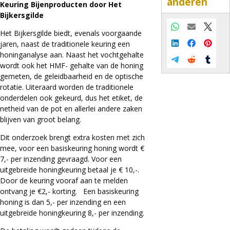
anderen
Keuring Bijenproducten door Het
Bijkersgilde
Whatsapp
E-mail
X
Het Bijkersgilde biedt, evenals voorgaande
jaren, naast de traditionele keuring een
LinkedIn
Facebook
Pinter
honinganalyse aan. Naast het vochtgehalte
Telegram
Reddit
Tumbl
wordt ook het HMF- gehalte van de honing
gemeten, de geleidbaarheid en de optische
rotatie. Uiteraard worden de traditionele
onderdelen ook gekeurd, dus het etiket, de
netheid van de pot en allerlei andere zaken
blijven van groot belang.
Dit onderzoek brengt extra kosten met zich
mee, voor een basiskeuring honing wordt €
7,- per inzending gevraagd. Voor een
uitgebreide honingkeuring betaal je € 10,-.
Door de keuring vooraf aan te melden
ontvang je €2,- korting. Een basiskeuring
honing is dan 5,- per inzending en een
uitgebreide honingkeuring 8,- per inzending.