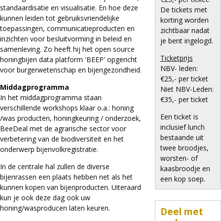
standaardisatie en visualisatie. En hoe deze
De tickets met
kunnen leiden tot gebruiksvriendelijke
korting worden
toepassingen, communicatieproducten en
zichtbaar nadat
inzichten voor besluitvorming in beleid en
je bent ingelogd.
samenleving. Zo heeft hij het open source
Ticketprijs
honingbijen data platform 'BEEP' opgericht
NBV- leden:
voor burgerwetenschap en bijengezondheid.
€25,- per ticket
Middagprogramma
Niet NBV-Leden:
In het middagprogramma staan
€35,- per ticket
verschillende workshops klaar o.a.: honing
Een ticket is
/was producten, honingkeuring / onderzoek,
inclusief lunch
BeeDeal met de agrarische sector voor
bestaande uit
verbetering van de biodiversiteit en het
twee broodjes,
onderwerp bijenvolkregistratie.
worsten- of
In de centrale hal zullen de diverse
kaasbroodje en
bijenrassen een plaats hebben net als het
een kop soep.
kunnen kopen van bijenproducten. Uiteraard
kun je ook deze dag ook uw
honing/wasproducen laten keuren.
Deel met